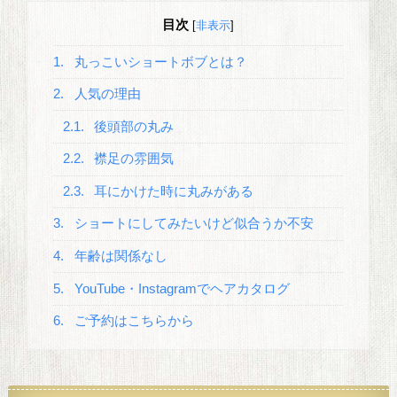
目次
[
非表示
]
1.
丸っこいショートボブとは？
2.
人気の理由
2.1.
後頭部の丸み
2.2.
襟足の雰囲気
2.3.
耳にかけた時に丸みがある
3.
ショートにしてみたいけど似合うか不安
4.
年齢は関係なし
5.
YouTube・Instagramでヘアカタログ
6.
ご予約はこちらから