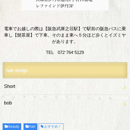
電車でお越しの際は【阪急武庫之荘駅】で駅前の阪急バスに乗
車し【髭茶屋】で下車。そのまま東へ５分ほど歩くとイズミヤ
があります。
TEL 072⁻764⁻5129
hair design
Short
bob
beauty
hair
おすすめ！