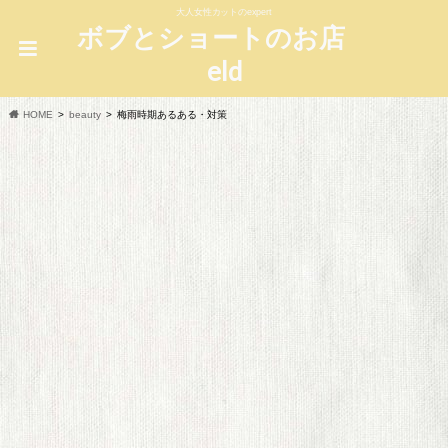
大人女性カットのexpert
ボブとショートのお店
eld
HOME
beauty
梅雨時期あるある・対策