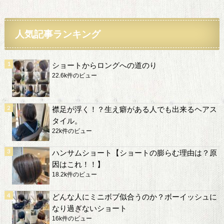
人気記事ランキング
ショートからロングへの道のり
22.6k件のビュー
襟足が浮く！？生え癖がある人でも出来るヘアス
タイル。
22k件のビュー
ハンサムショート【ショートの膨らむ理由は？原
因はこれ！！】
18.2k件のビュー
どんな人にミニボブ似合うのか？ボーイッシュに
なり過ぎないショート
16k件のビュー