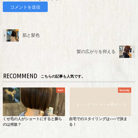
肌と髪色
髪の広がりを抑える
RECOMMEND
こちらの記事も人気です。
hair
beauty
くせ毛の人がショートにすると膨ら
自宅でのスタイリングは○○○で決ま
のは何故？
る！