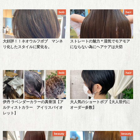
bob
hair
大好評！！ネオウルフボブ マンネ
ストレートの魅力＊湿気でモアモア
リ化したスタイルに変化を。
にならない為にヘアケアは大切
bob
hair
伊丹 ラベンダーカラーの真骨頂【ア
大人気のショートボブ【大人世代に
ルティストカラー アイリスバイオ
オーダー多数】
レット】
beauty
beauty