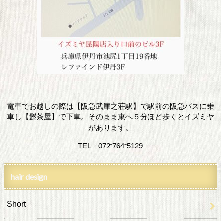
電車でお越しの際は【阪急武庫之荘駅】で駅前の阪急バスに乗
車し【髭茶屋】で下車。そのまま東へ５分ほど歩くとイズミヤ
があります。
TEL 072⁻764⁻5129
hair design
Short