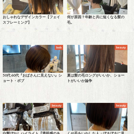
おしゃれなデザインカラー【フェイ
何が原因？年齢と共に短くなる髪の
スフレーミング】
毛。
bob
beauty
50代 60代『おばさんに見えない』シ
夏は髪の毛ロングがいいか、ショー
ョート・ボブ
トがいいか論争
beauty
beauty
白髪ぼかしハイライト【透明感のあ
くせ毛をいかした人・ぼさぼさに見