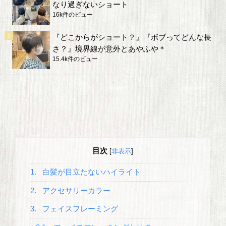
なり過ぎないショート
16k件のビュー
『どこからがショート？』『ボブってどんな長
さ？』境界線が意外とあやふや＊
15.4k件のビュー
目次
[
非表示
]
1.
白髪が目立たないハイライト
2.
アクセサリーカラー
3.
フェイスフレーミング