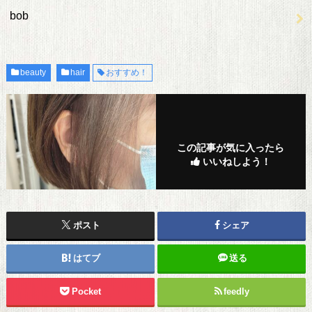
bob
beauty
hair
おすすめ！
この記事が気に入ったら
いいねしよう！
ポスト
シェア
はてブ
送る
Pocket
feedly