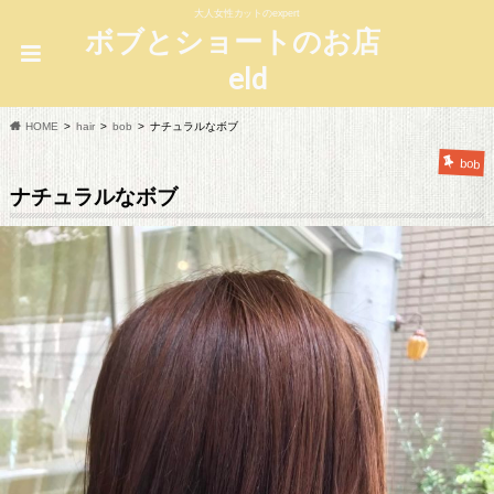
大人女性カットのexpert
ボブとショートのお店
eld
HOME
hair
bob
ナチュラルなボブ
bob
ナチュラルなボブ