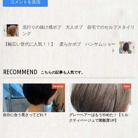
流行りの抜け感ボブ 大人ボブ 自宅でのセルフスタイリ
ング
【幅広い世代に人気！！】 柔らかボブ ハンサムショー
ト
RECOMMEND
こちらの記事も人気です。
beauty
hair
自分に合う長さってどれ？
グレーヘアーはもうやめた！【ミル
クティベージュで素敵度UP】