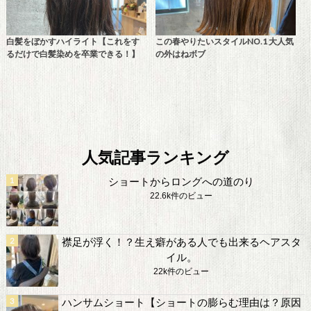
白髪をぼかすハイライト【これをす
この春やりたいスタイルNO.1 大人気
るだけで白髪染めを卒業できる！】
の外はねボブ
人気記事ランキング
ショートからロングへの道のり
22.6k件のビュー
襟足が浮く！？生え癖がある人でも出来るヘアスタ
イル。
22k件のビュー
ハンサムショート【ショートの膨らむ理由は？原因