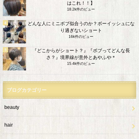
はこれ！！】
18.2k件のビュー
どんな人にミニボブ似合うのか？ボーイッシュにな
り過ぎないショート
16k件のビュー
『どこからがショート？』『ボブってどんな長
さ？』境界線が意外とあやふや＊
15.4k件のビュー
ブログカテゴリー
beauty
hair