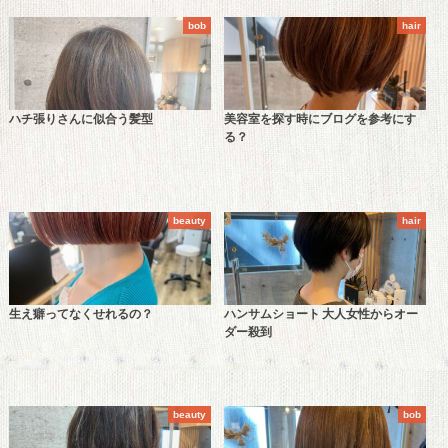
bob
hair
ハチ張りさんに似合う髪型
美容室を探す時にブログを参考にす
る？
beauty
hair
生え癖ってなくせれるの？
ハンサムショート 大人女性からオー
ダー殺到
beauty
bob