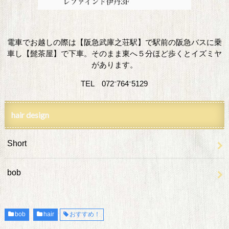
電車でお越しの際は【阪急武庫之荘駅】で駅前の阪急バスに乗
車し【髭茶屋】で下車。そのまま東へ５分ほど歩くとイズミヤ
があります。
TEL 072⁻764⁻5129
hair design
Short
bob
bob
hair
おすすめ！