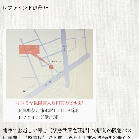
レファインド伊丹3F
電車でお越しの際は【阪急武庫之荘駅】で駅前の阪急バス
に乗車し【髭茶屋】で下車。そのまま東へ５分ほど歩くと