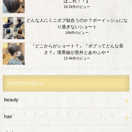
はこれ！！】
18.2k件のビュー
どんな人にミニボブ似合うのか？ボーイッシュにな
り過ぎないショート
16k件のビュー
『どこからがショート？』『ボブってどんな長
さ？』境界線が意外とあやふや＊
15.4k件のビュー
ブログカテゴリー
beauty
hair