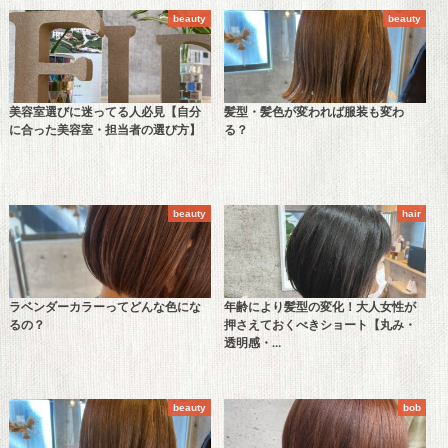
beauty
beauty
美容室選びに迷ってる人必見【自分
髪型・髪色が変われば服装も変わ
に合った美容室・担当者の選び方】
る？
beauty
hair
ラベンダーカラーってどんな色にな
年齢により髪型の変化！大人女性が
るの？
押さえておくべきショート【丸み・
透明感・…
beauty
bob