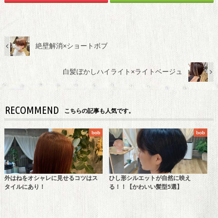
絶壁解消×ショートボブ
白髪ぼかしハイライト×ライトベージュ
RECOMMEND
こちらの記事も人気です。
bob
bob
外はねをオシャレに見せるコツはス
ひし形シルエットが自然に映え
タイルにあり！
る！！【かわいい髪型5選】