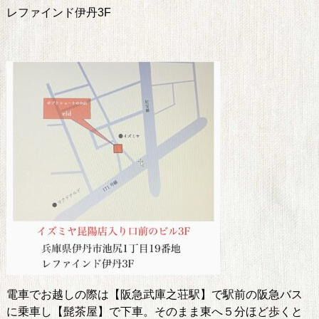
レファインド伊丹3F
電車でお越しの際は【阪急武庫之荘駅】で駅前の阪急バス
に乗車し【髭茶屋】で下車。そのまま東へ５分ほど歩くと