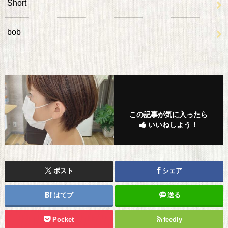
Short
bob
この記事が気に入ったら
いいねしよう！
ポスト
シェア
はてブ
送る
Pocket
feedly