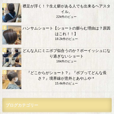
襟足が浮く！？生え癖がある人でも出来るヘアスタ
イル。
22k件のビュー
ハンサムショート【ショートの膨らむ理由は？原因
はこれ！！】
18.2k件のビュー
どんな人にミニボブ似合うのか？ボーイッシュにな
り過ぎないショート
16k件のビュー
『どこからがショート？』『ボブってどんな長
さ？』境界線が意外とあやふや＊
15.4k件のビュー
ブログカテゴリー