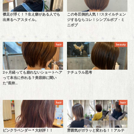
襟足が浮く！？生え癖がある人でも
この冬圧倒的人気！!スタイルチェン
出来るヘアスタイル。
ジするならコレ！シンプルボブ・ミ
ニボブ
hair
beauty
2ヶ月経っても崩れないショートヘア
ナチュラル思考
って本当に作れる？美容師に聞い
た“長持…
hair
hair
ピンクラベンダー＊大好評！！
雰囲気がガラッと変わる！！アルテ