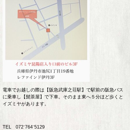
電車でお越しの際は【阪急武庫之荘駅】で駅前の阪急バス
に乗車し【髭茶屋】で下車。そのまま東へ５分ほど歩くと
イズミヤがあります。
TEL 072⁻764⁻5129