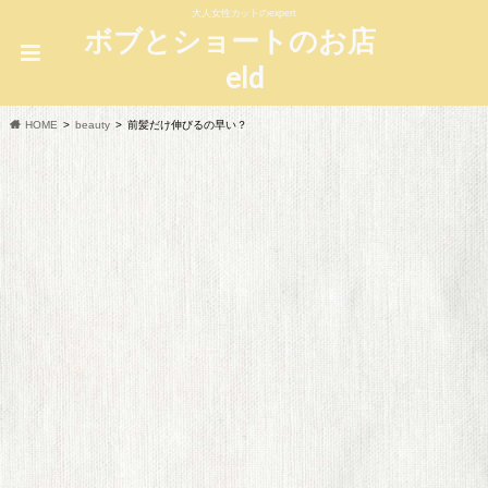
大人女性カットのexpert
ボブとショートのお店
eld
HOME
beauty
前髪だけ伸びるの早い？