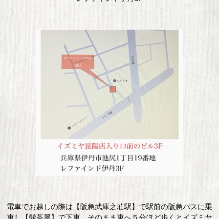
電車でお越しの際は【阪急武庫之荘駅】で駅前の阪急バスに乗
車し【髭茶屋】で下車。そのまま東へ５分ほど歩くとイズミヤ