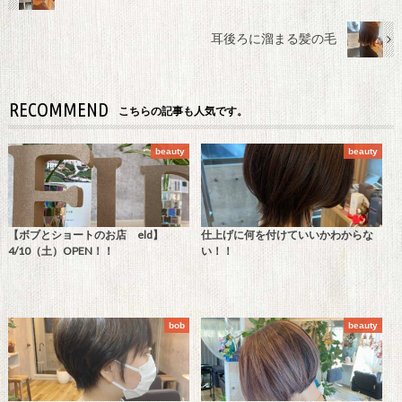
耳後ろに溜まる髪の毛
RECOMMEND
こちらの記事も人気です。
beauty
beauty
【ボブとショートのお店 eld】
仕上げに何を付けていいかわからな
4/10（土）OPEN！！
い！！
bob
beauty