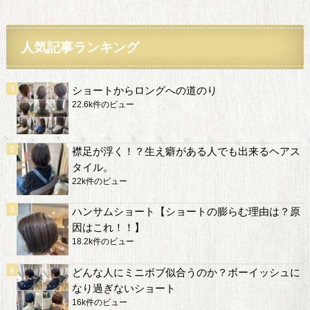
人気記事ランキング
ショートからロングへの道のり
22.6k件のビュー
襟足が浮く！？生え癖がある人でも出来るヘアス
タイル。
22k件のビュー
ハンサムショート【ショートの膨らむ理由は？原
因はこれ！！】
18.2k件のビュー
どんな人にミニボブ似合うのか？ボーイッシュに
なり過ぎないショート
16k件のビュー