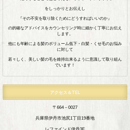
をしっかりとお伝えし
『その不安を取り除くためにどうすればいいのか』
の的確なアドバイスをカウンセリング時に細かく丁寧にお伝え
します。
他にも年齢による髪のボリューム低下・白髪・くせ毛のお悩み
に対して
若々しく、美しい髪の毛を維持出来るように意識して取り組ん
でいます！
アクセス＆TEL
〒664－0027
兵庫県伊丹市池尻1丁目19番地
レファインド伊丹3F