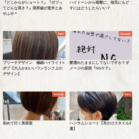
『どこからがショート？』『ボブっ
ハイトーンから暗髪に、地毛にもど
てどんな長さ？』境界線が意外とあ
すにはどうしたらいい？
やふや＊
hair
beauty
ブリーチデザイン 極細ハイライト×
髪濡れたままにしてないですか？ダ
ボブ【大人かわいいワンランク上の
メージの原因『NGケア』
デザイン】
beauty
hair
初めて行く美容室
ハンサムショート【耳かけスタイル3
選】