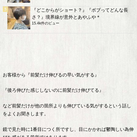
『どこからがショート？』『ボブってどんな長
さ？』境界線が意外とあやふや＊
15.4k件のビュー
お客様から『前髪だけ伸びるの早い気がする』
『後ろ伸びた感じしないのに前髪だけ伸びてる』
など前髪だけが他の箇所よりも伸びている気がするという話し
をよくお聞きします。
鏡で見た時に1番目につく所ですし、目にかかれば鬱陶しい為伸