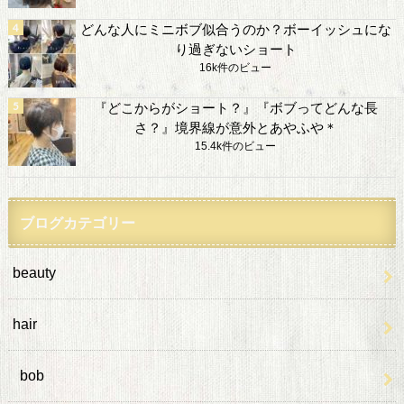
どんな人にミニボブ似合うのか？ボーイッシュにな
り過ぎないショート
16k件のビュー
『どこからがショート？』『ボブってどんな長
さ？』境界線が意外とあやふや＊
15.4k件のビュー
ブログカテゴリー
beauty
hair
bob