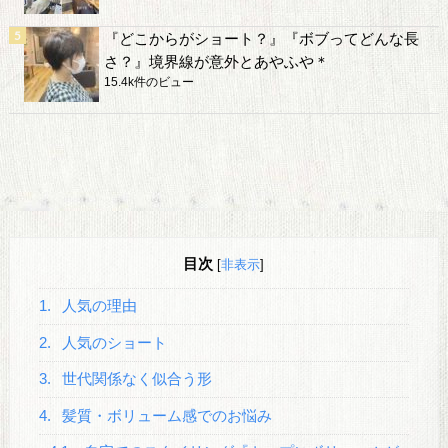
『どこからがショート？』『ボブってどんな長
さ？』境界線が意外とあやふや＊
15.4k件のビュー
目次
[
非表示
]
1.
人気の理由
2.
人気のショート
3.
世代関係なく似合う形
4.
髪質・ボリューム感でのお悩み