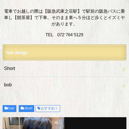
電車でお越しの際は【阪急武庫之荘駅】で駅前の阪急バスに乗
車し【髭茶屋】で下車。そのまま東へ５分ほど歩くとイズミヤ
があります。
TEL 072⁻764⁻5129
hair design
Short
bob
hair
short
おすすめ！