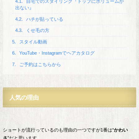
4.1.
自宅でのスタイリング『トップにボリュームが
出ない』
4.2.
ハチが貼っている
4.3.
くせ毛の方
5.
スタイル動画
6.
YouTube・Instagramでヘアカタログ
7.
ご予約はこちらから
人気の理由
ショートが流行っているのも理由の一つですが1番は“
かわい
さ
”だと思います。