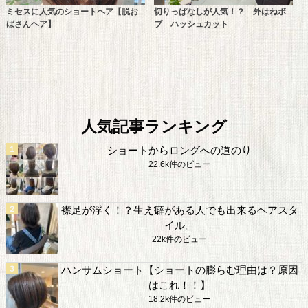
ミセスに人気のショートヘア【脱お
切りっぱなしが人気！？ 外はねボ
ばさんヘア】
ブ ハッシュカット
人気記事ランキング
ショートからロングへの道のり
22.6k件のビュー
襟足が浮く！？生え癖がある人でも出来るヘアスタ
イル。
22k件のビュー
ハンサムショート【ショートの膨らむ理由は？原因
はこれ！！】
18.2k件のビュー