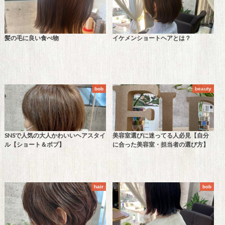
髪の毛に良い食べ物
イケメンショートヘアとは？
bob
beauty
SNSで人気の大人かわいいヘアスタイ
美容室選びに迷ってる人必見【自分
ル【ショート＆ボブ】
に合った美容室・担当者の選び方】
hair
bob