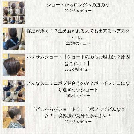
ショートからロングへの道のり
22.6k件のビュー
襟足が浮く！？生え癖がある人でも出来るヘアスタ
イル。
22k件のビュー
ハンサムショート【ショートの膨らむ理由は？原因
はこれ！！】
18.2k件のビュー
どんな人にミニボブ似合うのか？ボーイッシュにな
り過ぎないショート
16k件のビュー
『どこからがショート？』『ボブってどんな長
さ？』境界線が意外とあやふや＊
15.4k件のビュー