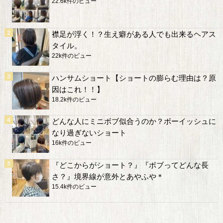
22.6k件のビュー
襟足が浮く！？生え癖がある人でも出来るヘアス
タイル。
22k件のビュー
ハンサムショート【ショートの膨らむ理由は？原
因はこれ！！】
18.2k件のビュー
どんな人にミニボブ似合うのか？ボーイッシュに
なり過ぎないショート
16k件のビュー
『どこからがショート？』『ボブってどんな長
さ？』境界線が意外とあやふや＊
15.4k件のビュー