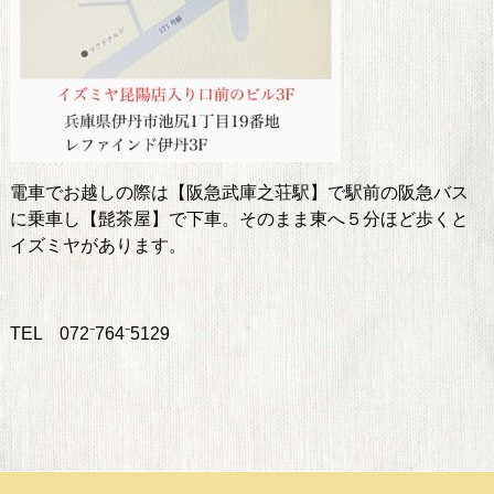
電車でお越しの際は【阪急武庫之荘駅】で駅前の阪急バス
に乗車し【髭茶屋】で下車。そのまま東へ５分ほど歩くと
イズミヤがあります。
TEL 072⁻764⁻5129