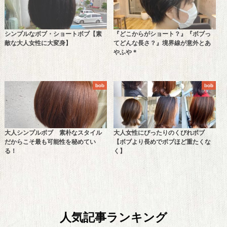
シンプルなボブ・ショートボブ【素
『どこからがショート？』『ボブっ
敵な大人女性に大変身】
てどんな長さ？』境界線が意外とあ
やふや＊
bob
bob
大人シンプルボブ 素朴なスタイル
大人女性にぴったりのくびれボブ
だからこそ最も可能性を秘めてい
【ボブより長めでボブほど重たくな
る！
く】
人気記事ランキング