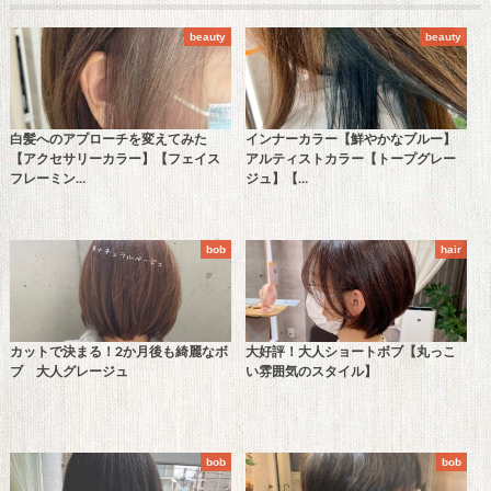
beauty
beauty
白髪へのアプローチを変えてみた
インナーカラー【鮮やかなブルー】
【アクセサリーカラー】【フェイス
アルティストカラー【トープグレー
フレーミン…
ジュ】【…
bob
hair
カットで決まる！2か月後も綺麗なボ
大好評！大人ショートボブ【丸っこ
ブ 大人グレージュ
い雰囲気のスタイル】
bob
bob