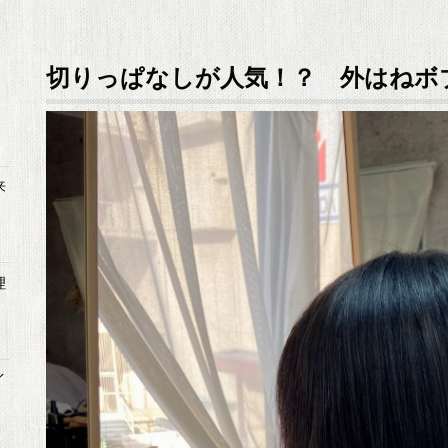
切りっぱなしが人気！？ 外はねボ
来
理
イ