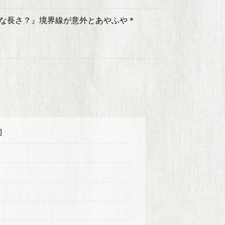
な長さ？』境界線が意外とあやふや＊
]