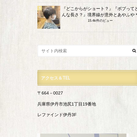
『どこからがショート？』『ボブって
んな長さ？』境界線が意外とあやふや
15.4k件のビュー
アクセス＆TEL
〒664－0027
兵庫県伊丹市池尻1丁目19番地
レファインド伊丹3F