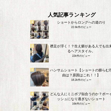
人気記事ランキング
ショートからロングへの道のり
22.6k件のビュー
襟足が浮く！？生え癖がある人でも出
るヘアスタイル。
22k件のビュー
ハンサムショート【ショートの膨らむ
由は？原因はこれ！！】
18.2k件のビュー
どんな人にミニボブ似合うのか？ボー
ッシュになり過ぎないショート
16k件のビュー