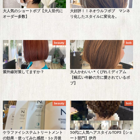
大人気のショートボブ【大人世代に
大好評！！ネオウルフボブ マンネ
オーダー多数】
リ化したスタイルに変化を。
beauty
bob
紫外線対策してますか？
大人かわいい＊くびれミディアム
【幅広い年齢の方に愛されているボ
ブ】
beauty
bob
ケラファイシステムトリートメント
50代に人気ヘアスタイルTOP3【ショ
の効果・使ってみた感想・1ヶ月後
ート部門】伊丹