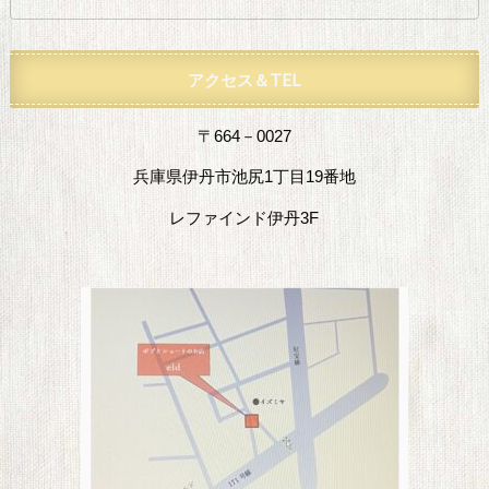
アクセス＆TEL
〒664－0027
兵庫県伊丹市池尻1丁目19番地
レファインド伊丹3F