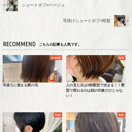
ショートボブ×ベージュ
耳掛けショートボブ×暗髪
RECOMMEND
こちらの記事も人気です。
beauty
hair
耳後ろに溜まる髪の毛
人の見た目は8割髪型で決まる！！髪
型で変わるのは顔の印象だけじゃな
い！
hair
bob