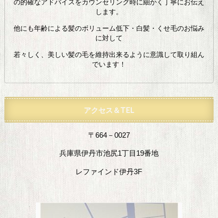
の的確なアドバイスをカウンセリング時に細かく丁寧にお伝え
します。
他にも年齢による髪のボリューム低下・白髪・くせ毛のお悩み
に対して
若々しく、美しい髪の毛を維持出来るように意識して取り組ん
でいます！
アクセス＆TEL
〒664－0027
兵庫県伊丹市池尻1丁目19番地
レファインド伊丹3F