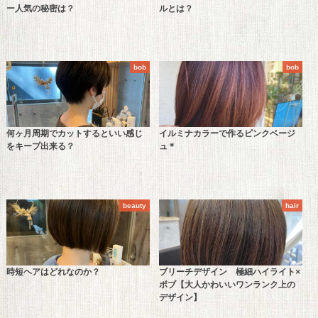
ー人気の秘密は？
ルとは？
bob
bob
何ヶ月周期でカットするといい感じ
イルミナカラーで作るピンクベージ
をキープ出来る？
ュ＊
beauty
hair
時短ヘアはどれなのか？
ブリーチデザイン 極細ハイライト×
ボブ【大人かわいいワンランク上の
デザイン】