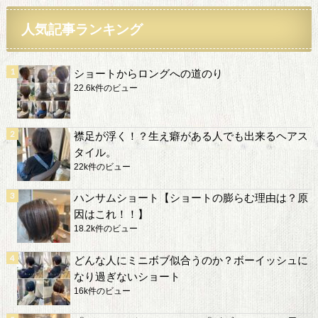
人気記事ランキング
ショートからロングへの道のり
22.6k件のビュー
襟足が浮く！？生え癖がある人でも出来るヘアス
タイル。
22k件のビュー
ハンサムショート【ショートの膨らむ理由は？原
因はこれ！！】
18.2k件のビュー
どんな人にミニボブ似合うのか？ボーイッシュに
なり過ぎないショート
16k件のビュー