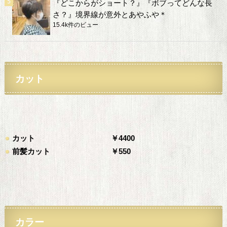
『どこからがショート？』『ボブってどんな長
さ？』境界線が意外とあやふや＊
15.4k件のビュー
カット
カット
￥4400
前髪カット
￥550
カラー