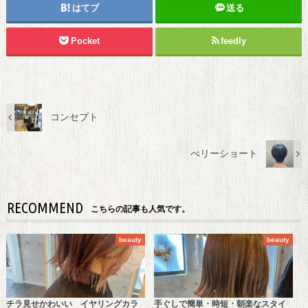
はてブ
送る
Pocket
feedly
コンセプト
べリーショート
RECOMMEND
こちらの記事も人気です。
beauty
beauty
チラ見せかわいい イヤリングカラ
手ぐしで簡単・時短・朝楽なスタイ