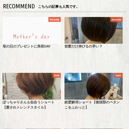
RECOMMEND
こちらの記事も人気です。
beauty
beauty
母の日のプレゼントに美容DAY
前髪だけ伸びるの早い？
bob
hair
ぽっちゃりさんも似合うショート
絶壁解消ショート【後頭部のペタン
【愛されトレンドスタイル】
こをふわっと】