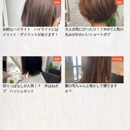
bob
hair
自然なハイライト ハイライトには
大人女性にぴったり！！SNSで人気の
メリット・デメリットがあります！
丸みがかわいいショートボブ
bob
beauty
切りっぱなしが人気！？ 外はねボ
髪の毛ちゃんと乾かして寝てます
ブ ハッシュカット
か？