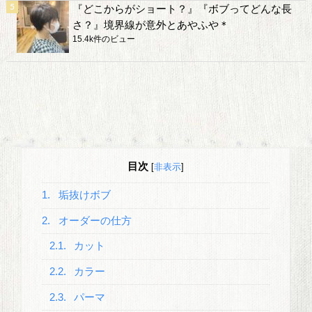
『どこからがショート？』『ボブってどんな長
さ？』境界線が意外とあやふや＊
15.4k件のビュー
目次
[
非表示
]
1.
垢抜けボブ
2.
オーダーの仕方
2.1.
カット
2.2.
カラー
2.3.
パーマ