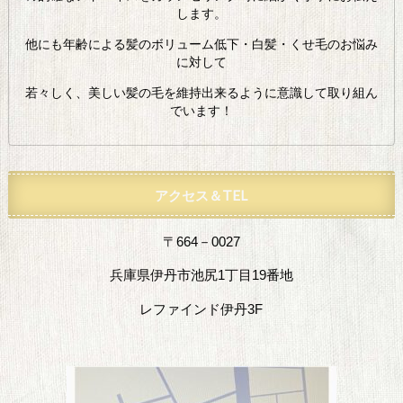
します。
他にも年齢による髪のボリューム低下・白髪・くせ毛のお悩み
に対して
若々しく、美しい髪の毛を維持出来るように意識して取り組ん
でいます！
アクセス＆TEL
〒664－0027
兵庫県伊丹市池尻1丁目19番地
レファインド伊丹3F