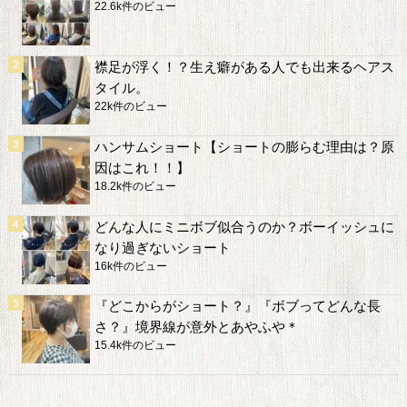
22.6k件のビュー
襟足が浮く！？生え癖がある人でも出来るヘアス
タイル。
22k件のビュー
ハンサムショート【ショートの膨らむ理由は？原
因はこれ！！】
18.2k件のビュー
どんな人にミニボブ似合うのか？ボーイッシュに
なり過ぎないショート
16k件のビュー
『どこからがショート？』『ボブってどんな長
さ？』境界線が意外とあやふや＊
15.4k件のビュー