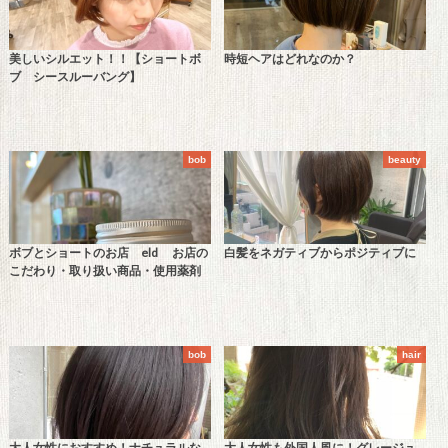
美しいシルエット！！【ショートボ
時短ヘアはどれなのか？
ブ シースルーバング】
bob
beauty
ボブとショートのお店 eld お店の
白髪をネガティブからポジティブに
こだわり・取り扱い商品・使用薬剤
bob
hair
大人女性におすすめ！ナチュラルな
大人女性も外国人風に！グレージュ