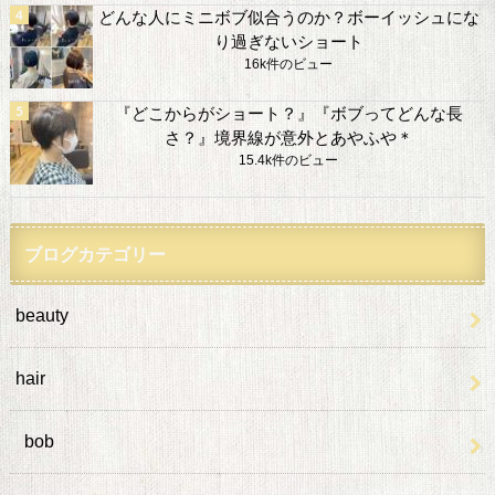
どんな人にミニボブ似合うのか？ボーイッシュにな
り過ぎないショート
16k件のビュー
『どこからがショート？』『ボブってどんな長
さ？』境界線が意外とあやふや＊
15.4k件のビュー
ブログカテゴリー
beauty
hair
bob