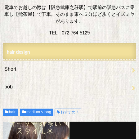
電車でお越しの際は【阪急武庫之荘駅】で駅前の阪急バスに乗
車し【髭茶屋】で下車。そのまま東へ５分ほど歩くとイズミヤ
があります。
TEL 072⁻764⁻5129
hair design
Short
bob
hair
medium＆long
おすすめ！