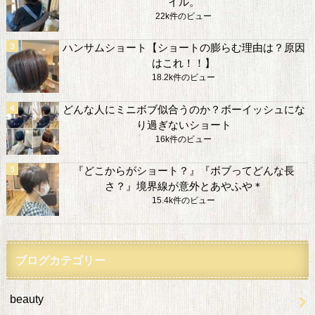
イル。
22k件のビュー
ハンサムショート【ショートの膨らむ理由は？原因
はこれ！！】
18.2k件のビュー
どんな人にミニボブ似合うのか？ボーイッシュにな
り過ぎないショート
16k件のビュー
『どこからがショート？』『ボブってどんな長
さ？』境界線が意外とあやふや＊
15.4k件のビュー
ブログカテゴリー
beauty