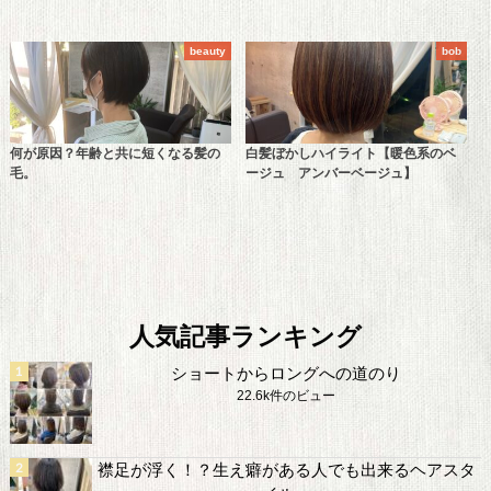
beauty
bob
何が原因？年齢と共に短くなる髪の
白髪ぼかしハイライト【暖色系のベ
毛。
ージュ アンバーベージュ】
人気記事ランキング
ショートからロングへの道のり
22.6k件のビュー
襟足が浮く！？生え癖がある人でも出来るヘアスタ