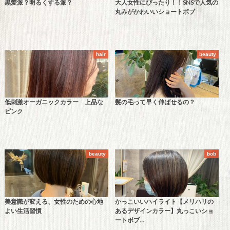
黒髪派？明るくする派？
大人女性にぴったり！！SNSで人気の
丸みがかわいいショートボブ
hair
beauty
低刺激オーガニックカラー 上品な
髪の毛って早く伸ばせるの？
ピンク
beauty
bob
美意識が変える、女性のための心地
かっこいいハイライト【メリハリの
よい生活習慣
あるデザインカラー】丸っこいショ
ートボブ…