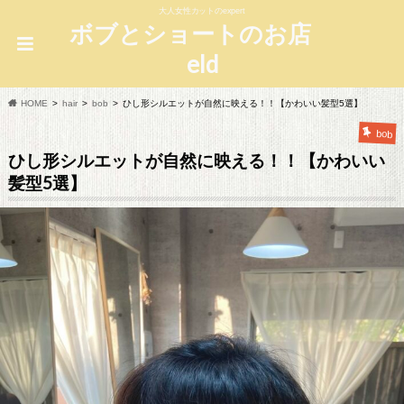
大人女性カットのexpert
ボブとショートのお店
eld
HOME
hair
bob
ひし形シルエットが自然に映える！！【かわいい髪型5選】
bob
ひし形シルエットが自然に映える！！【かわいい
髪型5選】