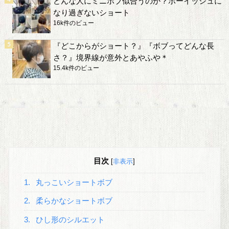
どんな人にミニボブ似合うのか？ボーイッシュに
なり過ぎないショート
16k件のビュー
『どこからがショート？』『ボブってどんな長
さ？』境界線が意外とあやふや＊
15.4k件のビュー
目次
[
非表示
]
1.
丸っこいショートボブ
2.
柔らかなショートボブ
3.
ひし形のシルエット