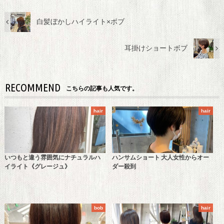
白髪ぼかしハイライト×ボブ
耳掛けショートボブ
RECOMMEND
こちらの記事も人気です。
hair
hair
いつもと違う雰囲気にナチュラルハ
ハンサムショート 大人女性からオー
イライト《グレージュ》
ダー殺到
bob
hair