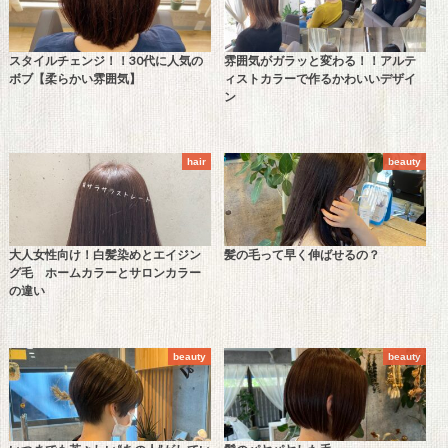
スタイルチェンジ！！30代に人気の
雰囲気がガラッと変わる！！アルテ
ボブ【柔らかい雰囲気】
ィストカラーで作るかわいいデザイ
ン
hair
beauty
大人女性向け！白髪染めとエイジン
髪の毛って早く伸ばせるの？
グ毛 ホームカラーとサロンカラー
の違い
beauty
beauty