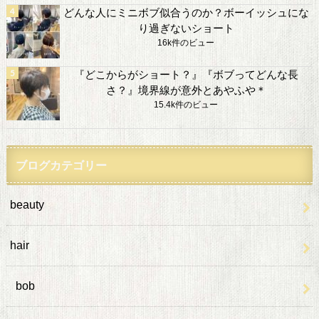
どんな人にミニボブ似合うのか？ボーイッシュにな
り過ぎないショート
16k件のビュー
『どこからがショート？』『ボブってどんな長
さ？』境界線が意外とあやふや＊
15.4k件のビュー
ブログカテゴリー
beauty
hair
bob