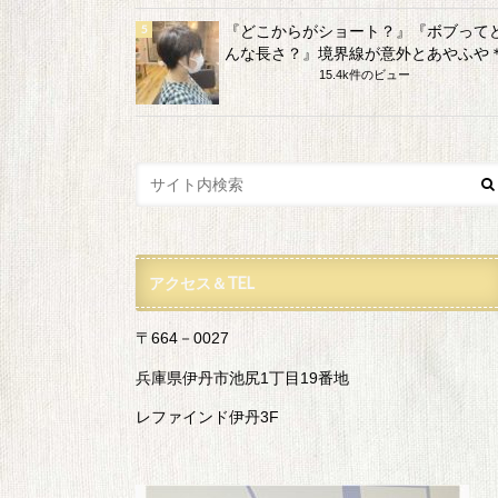
『どこからがショート？』『ボブって
んな長さ？』境界線が意外とあやふや
15.4k件のビュー
アクセス＆TEL
〒664－0027
兵庫県伊丹市池尻1丁目19番地
レファインド伊丹3F