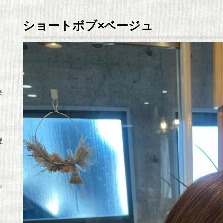
ショートボブ×ベージュ
来
理
イ