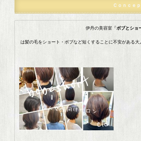
Ｃｏｎｃｅｐ
伊丹の美容室『
ボブとショー
は髪の毛をショート・ボブなど短くすることに不安がある大