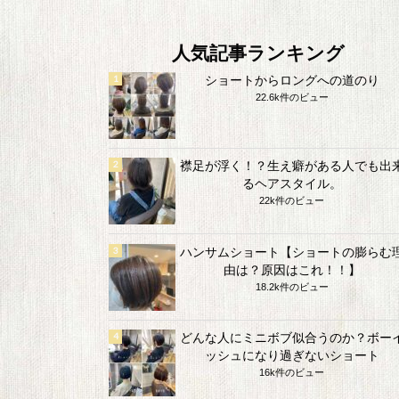
人気記事ランキング
ショートからロングへの道のり
22.6k件のビュー
襟足が浮く！？生え癖がある人でも出
るヘアスタイル。
22k件のビュー
ハンサムショート【ショートの膨らむ
由は？原因はこれ！！】
18.2k件のビュー
どんな人にミニボブ似合うのか？ボー
ッシュになり過ぎないショート
16k件のビュー