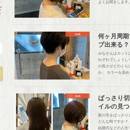
よくお聞きします。
ど
＊
何ヶ月周期
bob
プ出来る？
みなさんはカット
れぞれでしょうし
の長さがどのくら
か。 カラーを染
ばっさり切
bob
イルの見つ
髪の毛をばっさり
どんな時ですか？
結婚式などの人生