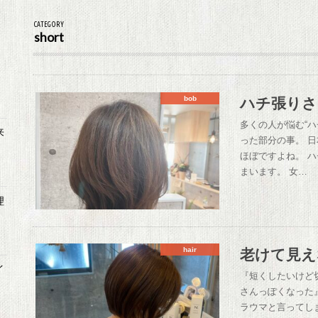
CATEGORY
short
ハチ張りさ
bob
多くの人が悩む“
来
った部分の事。 
ほぼですよね。 
まいます。 女…
理
老けて見え
hair
イ
『短くしたいけど
さんっぽくなった
ラウマと言ってし