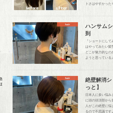
トさはやすかった
ハンサムシ
hair
到
『ショートにして
はやってみたい髪
どこが魅力的なの
ようと思っている
絶壁解消シ
hair
急
ほ
っと】
日本人に多い悩み
に頭の頭頂部から
人がこの絶壁に悩
るので不思議です