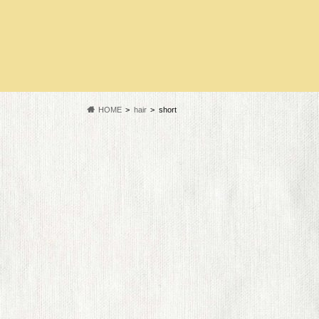
HOME
hair
short