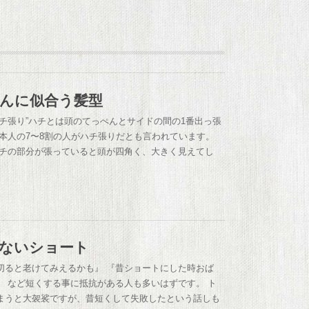
んに似合う髪型
ハチ張り”ハチとは頭のてっぺんとサイドの間の1番出っ張
日本人の7〜8割の人がハチ張りだとも言われています。
ハチの部分が張っていると頭が四角く、大きく見えてし
ないショート
切ると老けてみえるかも』 『昔ショートにした時おば
』 など短くする事に抵抗がある人も多いはずです。 ト
まうと大袈裟ですが、昔短くして失敗したという話しも