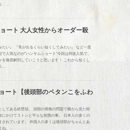
り、…
ョート 大人女性からオーダー殺
みたい』 『耳が出るくらい短くしてみたい』 など一度
型で人気なのが“ハンサムショート”今回は何故人気で、
かを徹底解剖していこうと思います！ これから短くし
人…
ョート【後頭部のペタンこをふわ
としてある絶壁頭。 頭部の骨格の問題で横から見た時
首にかけてストンと平らな状態の事。 日本人の多くの
まされています。 外国人の多くは後頭部がちゃんとあ
よね。…