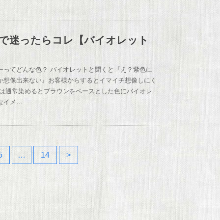
で迷ったらコレ【バイオレット
ーってどんな色？ バイオレットと聞くと『え？紫色に
か想像出来ない』お客様からするとイマイチ想像しにく
際は通常染めるとブラウンをベースとした色にバイオレ
なイメ…
5
…
14
>