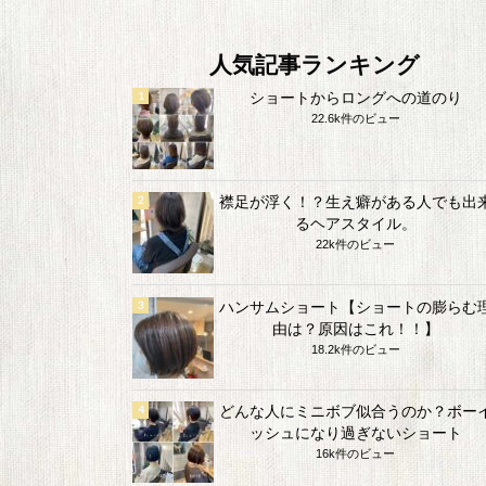
人気記事ランキング
ショートからロングへの道のり
22.6k件のビュー
襟足が浮く！？生え癖がある人でも出
るヘアスタイル。
22k件のビュー
ハンサムショート【ショートの膨らむ
由は？原因はこれ！！】
18.2k件のビュー
どんな人にミニボブ似合うのか？ボー
ッシュになり過ぎないショート
16k件のビュー