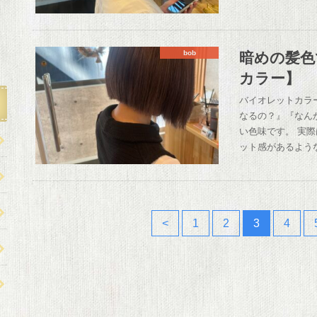
暗めの髪色
bob
カラー】
バイオレットカラ
なるの？』『なん
い色味です。 実
ット感があるよう
<
1
2
3
4