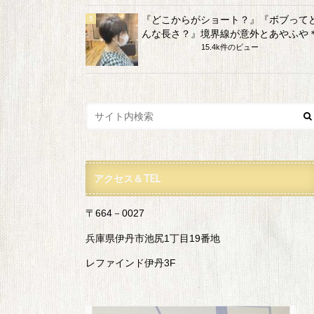
『どこからがショート？』『ボブって
んな長さ？』境界線が意外とあやふや
15.4k件のビュー
アクセス＆TEL
〒664－0027
兵庫県伊丹市池尻1丁目19番地
レファインド伊丹3F