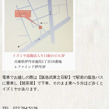
電車でお越しの際は【阪急武庫之荘駅】で駅前の阪急バス
に乗車し【髭茶屋】で下車。そのまま東へ５分ほど歩くと
イズミヤがあります。
TEL 072⁻764⁻5129