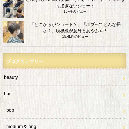
り過ぎないショート
16k件のビュー
『どこからがショート？』『ボブってどんな長
さ？』境界線が意外とあやふや＊
15.4k件のビュー
ブログカテゴリー
beauty
hair
bob
medium＆long